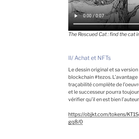
The Rescued Cat : find the cat i
II/ Achat et NFTs
Le dessin original et sa versio
blockchain #tezos. L’avantage d
traçabilité complète de l’oeuvre
et le successeur pourra toujou
vérifier qu’il en est bien l’auteur
https://objkt.com/tokens/
gq8/0