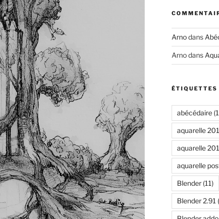
COMMENTAIR
Arno
dans
Abéc
Arno
dans
Aqua
ÉTIQUETTES
abécédaire
(1
aquarelle 20
aquarelle 20
aquarelle pos
Blender
(11)
Blender 2.91
Blender addo