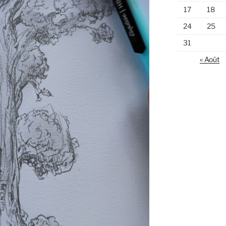
17
18
24
25
31
« Août