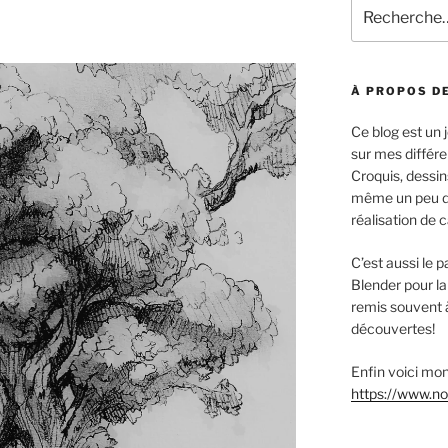
Recherche
pour
:
À PROPOS DE
Ce blog est un
sur mes différe
Croquis, dessin
même un peu d’é
réalisation de 
C’est aussi le
Blender pour la
remis souvent 
découvertes!
Enfin voici mon 
https://www.no-