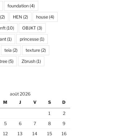
foundation
(4)
(2)
HEN
(2)
house
(4)
nft
(10)
OBJKT
(3)
ant
(1)
princesse
(1)
teia
(2)
texture
(2)
tree
(5)
Zbrush
(1)
août 2026
M
J
V
S
D
1
2
5
6
7
8
9
12
13
14
15
16