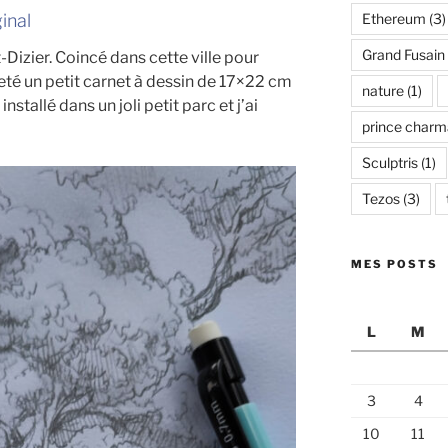
ginal
Ethereum
(3)
Grand Fusain
t-Dizier. Coincé dans cette ville pour
eté un petit carnet à dessin de 17×22 cm
nature
(1)
installé dans un joli petit parc et j’ai
prince charm
Sculptris
(1)
Tezos
(3)
MES POSTS
L
M
3
4
10
11