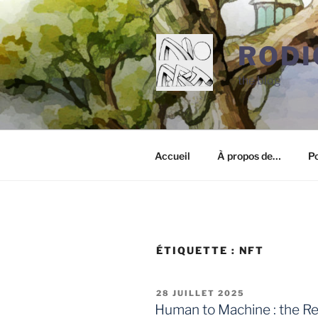
Aller
au
contenu
RODI
principal
the blog
Accueil
À propos de…
Po
ÉTIQUETTE :
NFT
PUBLIÉ
28 JUILLET 2025
LE
Human to Machine : the R