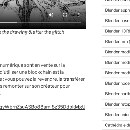
Blender appr
Blender base 
Blender HDR
n the drawing & after the glitch
Blender mm
(
Blender modif
Blender modif
n numérique sont en vente sur la
’utiliser une blockchain est la
Blender modé
 : vous pouvez la revendre, la transférer
Blender node
rs remonter sur son créateur pour
.
Blender parti
Blender reto
KT1SqyWbrnZsuASBo88amj8z35DdpkMgU
Blender unio
Cathédrale d