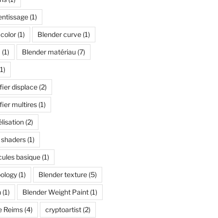
entissage
(1)
color
(1)
Blender curve
(1)
I
(1)
Blender matériau
(7)
1)
ier displace
(2)
ier multires
(1)
lisation
(2)
 shaders
(1)
cules basique
(1)
pology
(1)
Blender texture
(5)
n
(1)
Blender Weight Paint
(1)
e Reims
(4)
cryptoartist
(2)