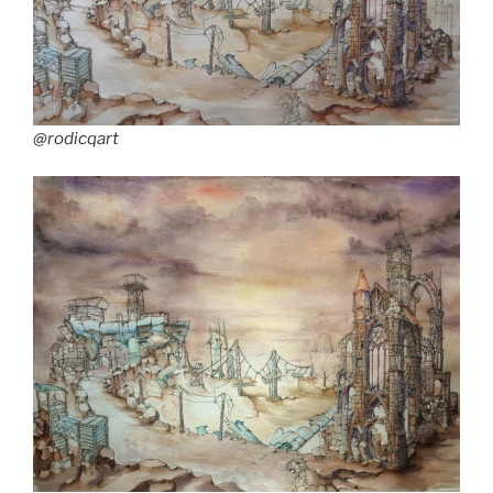
@rodicqart