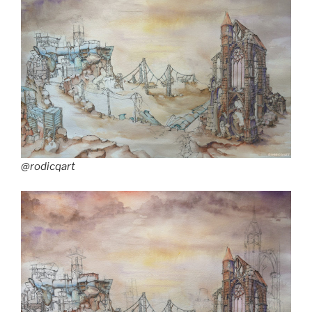
@rodicqart