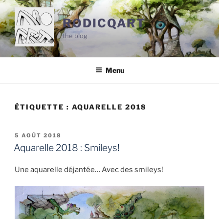
Aller
au
RODICQART
contenu
the blog
principal
Menu
ÉTIQUETTE :
AQUARELLE 2018
PUBLIÉ
5 AOÛT 2018
LE
Aquarelle 2018 : Smileys!
Une aquarelle déjantée… Avec des smileys!