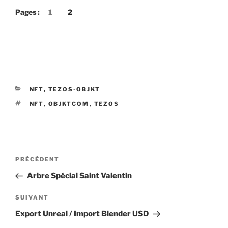
Pages :
1
2
CATÉGORIES
NFT
,
TEZOS-OBJKT
ÉTIQUETTES
NFT
,
OBJKTCOM
,
TEZOS
Navigation
Article
PRÉCÉDENT
de
précédent
Arbre Spécial Saint Valentin
l’article
Article
SUIVANT
suivant
Export Unreal / Import Blender USD