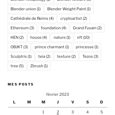
Blender union
(1)
Blender Weight Paint
(1)
Cathédrale de Reims
(4)
cryptoartist
(2)
Ethereum
(3)
foundation
(4)
Grand Fusain
(2)
HEN
(2)
house
(4)
nature
(1)
nft
(10)
OBJKT
(3)
prince charmant
(1)
princesse
(1)
Sculptris
(1)
teia
(2)
texture
(2)
Tezos
(3)
tree
(5)
Zbrush
(1)
MES POSTS
février 2023
L
M
M
J
V
S
D
1
2
3
4
5