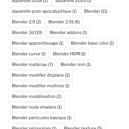
aquarelle 2018
(2)
aquarelle 2020
(1)
aquarelle post-apocalyptique
(1)
Blender
(11)
Blender 2.9
(2)
Blender 2.91
(6)
Blender 3d
(19)
Blender addons
(1)
Blender apprentissage
(1)
Blender base color
(1)
Blender curve
(1)
Blender HDRI
(1)
Blender matériau
(7)
Blender mm
(1)
Blender modifier displace
(2)
Blender modifier multires
(1)
Blender modélisation
(2)
Blender node shaders
(1)
Blender particules basique
(1)
Blender retopology
(1)
Blender texture
(5)