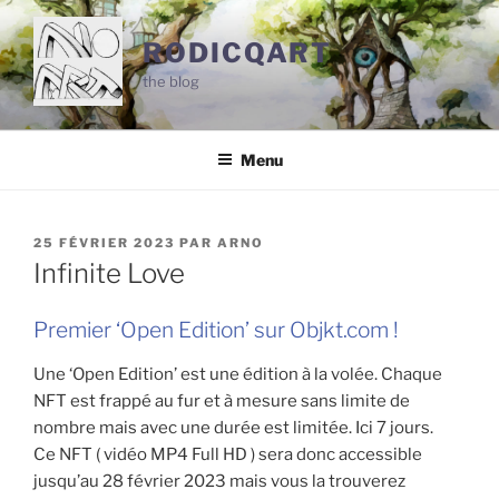
Aller
au
RODICQART
contenu
the blog
principal
Menu
PUBLIÉ
25 FÉVRIER 2023
PAR
ARNO
LE
Infinite Love
Premier ‘Open Edition’ sur Objkt.com !
Une ‘Open Edition’ est une édition à la volée. Chaque
NFT est frappé au fur et à mesure sans limite de
nombre mais avec une durée est limitée. Ici 7 jours.
Ce NFT ( vidéo MP4 Full HD ) sera donc accessible
jusqu’au 28 février 2023 mais vous la trouverez