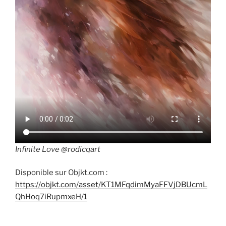
Infinite Love @rodicqart
Disponible sur Objkt.com :
https://objkt.com/asset/KT1MFqdimMyaFFVjDBUcmL
QhHoq7iRupmxeH/1