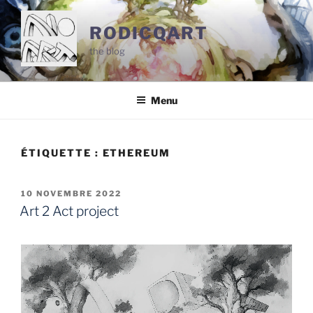
Aller
au
RODICQART
contenu
the blog
principal
Menu
ÉTIQUETTE :
ETHEREUM
PUBLIÉ
10 NOVEMBRE 2022
LE
Art 2 Act project