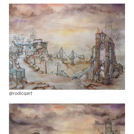
@rodicqart