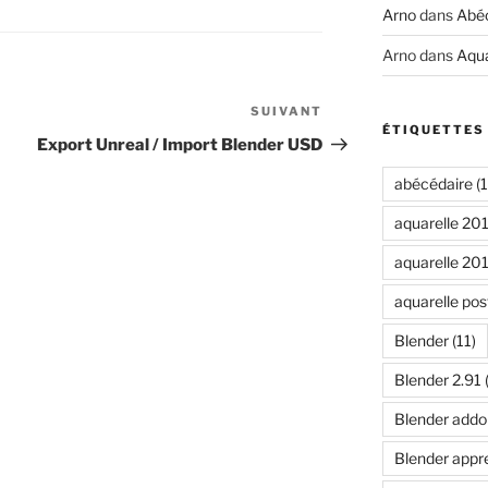
Arno
dans
Abéc
Arno
dans
Aqua
SUIVANT
Article
ÉTIQUETTES
suivant
Export Unreal / Import Blender USD
abécédaire
(1
aquarelle 20
aquarelle 20
aquarelle pos
Blender
(11)
Blender 2.91
Blender addo
Blender appr