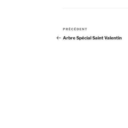
Navigation
Article
PRÉCÉDENT
de
précédent
Arbre Spécial Saint Valentin
l’article