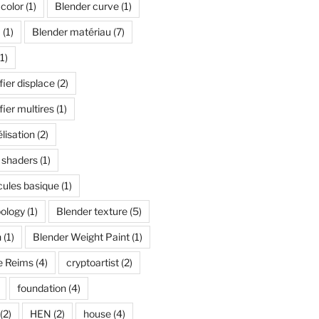
color
(1)
Blender curve
(1)
I
(1)
Blender matériau
(7)
1)
ier displace
(2)
ier multires
(1)
lisation
(2)
 shaders
(1)
cules basique
(1)
pology
(1)
Blender texture
(5)
n
(1)
Blender Weight Paint
(1)
e Reims
(4)
cryptoartist
(2)
foundation
(4)
(2)
HEN
(2)
house
(4)