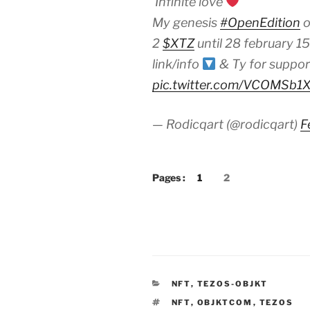
'Infinite love'
My genesis
#OpenEdition
2
$XTZ
until 28 february 1
link/info
& Ty for suppo
pic.twitter.com/VCOMSb1
— Rodicqart (@rodicqart)
F
Pages :
1
2
CATÉGORIES
NFT
,
TEZOS-OBJKT
ÉTIQUETTES
NFT
,
OBJKTCOM
,
TEZOS