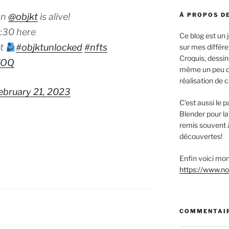
on
@objkt
is alive!
À PROPOS DE
5:30 here
Ce blog est un
rt
#objktunlocked
#nfts
sur mes différe
Croquis, dessin
XOQ
même un peu d’é
réalisation de 
ebruary 21, 2023
C’est aussi le
Blender pour la
remis souvent 
découvertes!
Enfin voici mon 
https://www.no-
COMMENTAIR