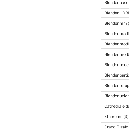
Blender base 
Blender HDR
Blender mm
(
Blender modif
Blender modif
Blender modé
Blender node
Blender parti
Blender reto
Blender unio
Cathédrale d
Ethereum
(3)
Grand Fusain