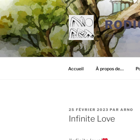
Aller
au
contenu
RODI
principal
the blog
Accueil
À propos de…
Po
PUBLIÉ
25 FÉVRIER 2023
PAR
ARNO
LE
Infinite Love