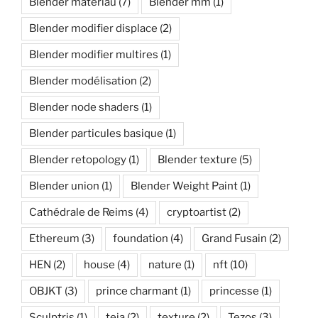
Blender matériau
(7)
Blender mm
(1)
Blender modifier displace
(2)
Blender modifier multires
(1)
Blender modélisation
(2)
Blender node shaders
(1)
Blender particules basique
(1)
Blender retopology
(1)
Blender texture
(5)
Blender union
(1)
Blender Weight Paint
(1)
Cathédrale de Reims
(4)
cryptoartist
(2)
Ethereum
(3)
foundation
(4)
Grand Fusain
(2)
HEN
(2)
house
(4)
nature
(1)
nft
(10)
OBJKT
(3)
prince charmant
(1)
princesse
(1)
Sculptris
(1)
teia
(2)
texture
(2)
Tezos
(3)