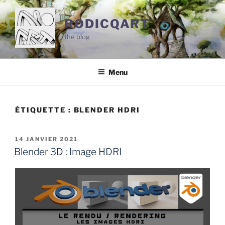
Aller
au
RODICQART
contenu
the blog
principal
Menu
ÉTIQUETTE :
BLENDER HDRI
PUBLIÉ
14 JANVIER 2021
LE
Blender 3D : Image HDRI