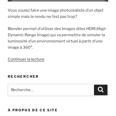
Vous voulez faire une image photoréaliste d’un objet
simple mais le rendu ne l’est pas trop?
Blender permet d’utiliser des Images dites HDRI (High
Dynamic Range Image) qui va permettre de simuler la
luminosité d’un environnement virtuel à partir d’une
image à 360°.
de
Continuer la lecture
« Blender
3D
RECHERCHER
:
Image
Recherche
Recher
HDRI »
pour
:
À PROPOS DE CE SITE