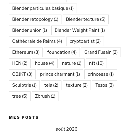
Blender particules basique
(1)
Blender retopology
(1)
Blender texture
(5)
Blender union
(1)
Blender Weight Paint
(1)
Cathédrale de Reims
(4)
cryptoartist
(2)
Ethereum
(3)
foundation
(4)
Grand Fusain
(2)
HEN
(2)
house
(4)
nature
(1)
nft
(10)
OBJKT
(3)
prince charmant
(1)
princesse
(1)
Sculptris
(1)
teia
(2)
texture
(2)
Tezos
(3)
tree
(5)
Zbrush
(1)
MES POSTS
août 2026