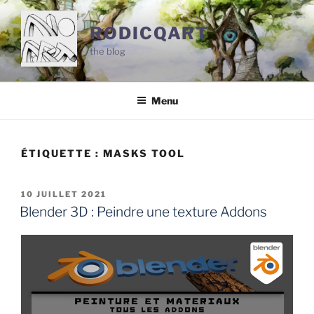
Aller
au
RODICQART
contenu
the blog
principal
Menu
ÉTIQUETTE :
MASKS TOOL
PUBLIÉ
10 JUILLET 2021
LE
Blender 3D : Peindre une texture Addons