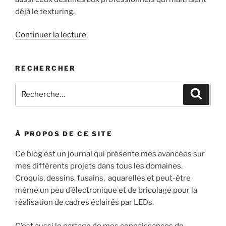
déjà le texturing.
de
Continuer la lecture
« Blender
3D
RECHERCHER
:
Peindre
Recherche
Recher
une
pour
texture
:
Addons »
À PROPOS DE CE SITE
Ce blog est un journal qui présente mes avancées sur
mes différents projets dans tous les domaines.
Croquis, dessins, fusains, aquarelles et peut-être
même un peu d’électronique et de bricolage pour la
réalisation de cadres éclairés par LEDs.
C’est aussi le partage de mes connaissances de