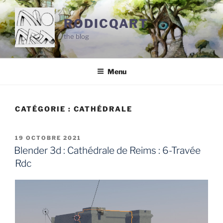
Aller
au
RODICQART
contenu
the blog
principal
Menu
CATÉGORIE :
CATHÉDRALE
PUBLIÉ
19 OCTOBRE 2021
LE
Blender 3d : Cathédrale de Reims : 6-Travée
Rdc