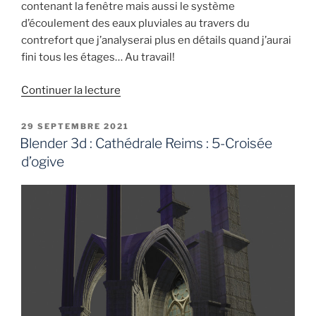
contenant la fenêtre mais aussi le système
d’écoulement des eaux pluviales au travers du
contrefort que j’analyserai plus en détails quand j’aurai
fini tous les étages… Au travail!
de
Continuer la lecture
« Blender
3d
PUBLIÉ
29 SEPTEMBRE 2021
LE
:
Blender 3d : Cathédrale Reims : 5-Croisée
Cathédrale
d’ogive
de
Reims
:
6-
Travée
Rdc »