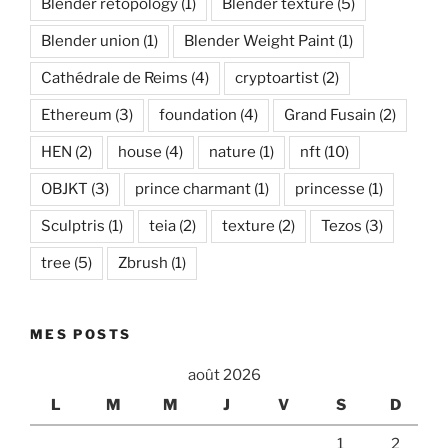
Blender retopology
(1)
Blender texture
(5)
Blender union
(1)
Blender Weight Paint
(1)
Cathédrale de Reims
(4)
cryptoartist
(2)
Ethereum
(3)
foundation
(4)
Grand Fusain
(2)
HEN
(2)
house
(4)
nature
(1)
nft
(10)
OBJKT
(3)
prince charmant
(1)
princesse
(1)
Sculptris
(1)
teia
(2)
texture
(2)
Tezos
(3)
tree
(5)
Zbrush
(1)
MES POSTS
août 2026
L
M
M
J
V
S
D
1
2