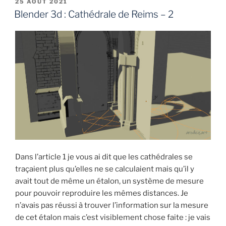
PUBLIÉ
25 AOÛT 2021
LE
:
Blender 3d : Cathédrale de Reims – 2
Cathédrale
de
Reims
:
3-
Ogivale »
Dans l’article 1 je vous ai dit que les cathédrales se
traçaient plus qu’elles ne se calculaient mais qu’il y
avait tout de même un étalon, un système de mesure
pour pouvoir reproduire les mêmes distances. Je
n’avais pas réussi à trouver l’information sur la mesure
de cet étalon mais c’est visiblement chose faite : je vais