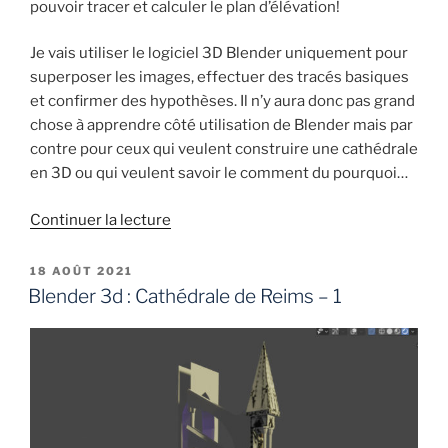
pouvoir tracer et calculer le plan d’élévation!
Je vais utiliser le logiciel 3D Blender uniquement pour
superposer les images, effectuer des tracés basiques
et confirmer des hypothèses. Il n’y aura donc pas grand
chose à apprendre côté utilisation de Blender mais par
contre pour ceux qui veulent construire une cathédrale
en 3D ou qui veulent savoir le comment du pourquoi…
de
Continuer la lecture
« Blender
3d
PUBLIÉ
18 AOÛT 2021
LE
:
Blender 3d : Cathédrale de Reims – 1
Cathédrale
de
Reims
–
2 »