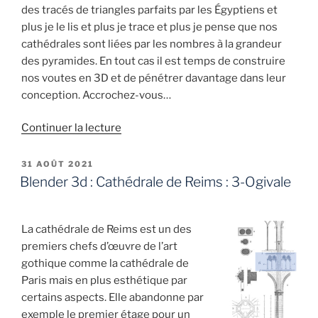
des tracés de triangles parfaits par les Égyptiens et
plus je le lis et plus je trace et plus je pense que nos
cathédrales sont liées par les nombres à la grandeur
des pyramides. En tout cas il est temps de construire
nos voutes en 3D et de pénétrer davantage dans leur
conception. Accrochez-vous…
de
Continuer la lecture
« Blender
3D
PUBLIÉ
31 AOÛT 2021
LE
:
Blender 3d : Cathédrale de Reims : 3-Ogivale
cathédrale
de
Reims
La cathédrale de Reims est un des
:
premiers chefs d’œuvre de l’art
4-
gothique comme la cathédrale de
Voutes »
Paris mais en plus esthétique par
certains aspects. Elle abandonne par
exemple le premier étage pour un