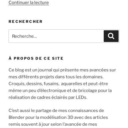
de
Continuer la lecture
« Blender
3d
RECHERCHER
:
Cathédrale
Recherche
Recher
de
pour
Reims
:
–
1 »
À PROPOS DE CE SITE
Ce blog est un journal qui présente mes avancées sur
mes différents projets dans tous les domaines.
Croquis, dessins, fusains, aquarelles et peut-être
même un peu d’électronique et de bricolage pour la
réalisation de cadres éclairés par LEDs.
C’est aussi le partage de mes connaissances de
Blender pour la modélisation 3D avec des articles
remis souvent à jour selon l’avancée de mes