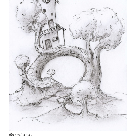
@rodicqart