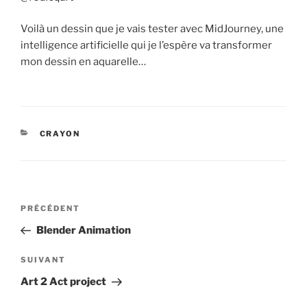
Voilà un dessin que je vais tester avec MidJourney, une
intelligence artificielle qui je l’espère va transformer
mon dessin en aquarelle…
CATÉGORIES
CRAYON
Navigation
Article
PRÉCÉDENT
de
précédent
Blender Animation
l’article
Article
SUIVANT
suivant
Art 2 Act project