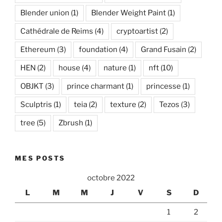
Blender union
(1)
Blender Weight Paint
(1)
Cathédrale de Reims
(4)
cryptoartist
(2)
Ethereum
(3)
foundation
(4)
Grand Fusain
(2)
HEN
(2)
house
(4)
nature
(1)
nft
(10)
OBJKT
(3)
prince charmant
(1)
princesse
(1)
Sculptris
(1)
teia
(2)
texture
(2)
Tezos
(3)
tree
(5)
Zbrush
(1)
MES POSTS
octobre 2022
L
M
M
J
V
S
D
1
2