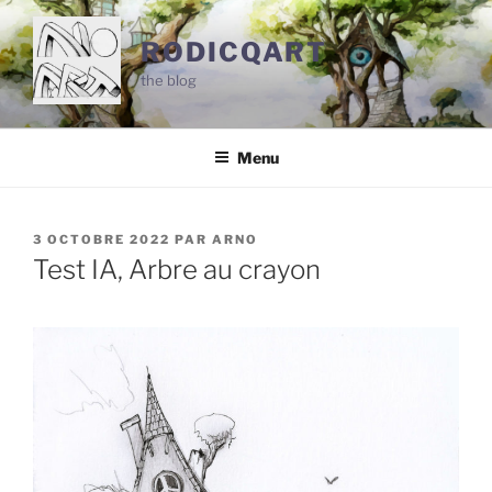
Aller
au
RODICQART
contenu
the blog
principal
Menu
PUBLIÉ
3 OCTOBRE 2022
PAR
ARNO
LE
Test IA, Arbre au crayon