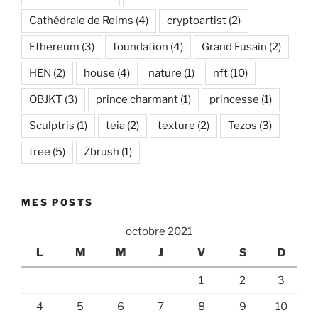
Cathédrale de Reims
(4)
cryptoartist
(2)
Ethereum
(3)
foundation
(4)
Grand Fusain
(2)
HEN
(2)
house
(4)
nature
(1)
nft
(10)
OBJKT
(3)
prince charmant
(1)
princesse
(1)
Sculptris
(1)
teia
(2)
texture
(2)
Tezos
(3)
tree
(5)
Zbrush
(1)
MES POSTS
octobre 2021
L
M
M
J
V
S
D
1
2
3
4
5
6
7
8
9
10