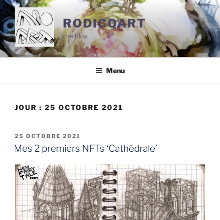
Aller
au
RODICQART
contenu
the blog
principal
Menu
JOUR :
25 OCTOBRE 2021
PUBLIÉ
25 OCTOBRE 2021
LE
Mes 2 premiers NFTs ‘Cathédrale’