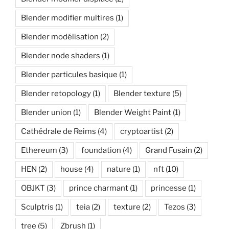
Blender modifier multires
(1)
Blender modélisation
(2)
Blender node shaders
(1)
Blender particules basique
(1)
Blender retopology
(1)
Blender texture
(5)
Blender union
(1)
Blender Weight Paint
(1)
Cathédrale de Reims
(4)
cryptoartist
(2)
Ethereum
(3)
foundation
(4)
Grand Fusain
(2)
HEN
(2)
house
(4)
nature
(1)
nft
(10)
OBJKT
(3)
prince charmant
(1)
princesse
(1)
Sculptris
(1)
teia
(2)
texture
(2)
Tezos
(3)
tree
(5)
Zbrush
(1)