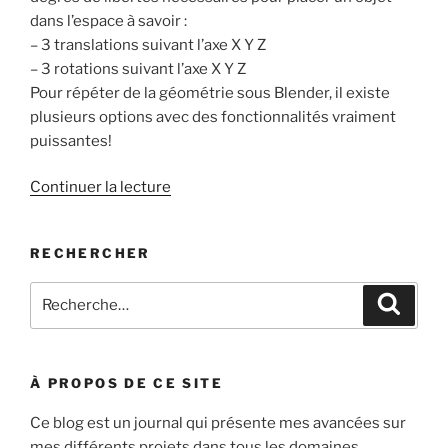
dans l’espace à savoir :
– 3 translations suivant l’axe X Y Z
– 3 rotations suivant l’axe X Y Z
Pour répéter de la géométrie sous Blender, il existe
plusieurs options avec des fonctionnalités vraiment
puissantes!
de
Continuer la lecture
« Blender
:
RECHERCHER
Modélisation
–
Recherche
Recher
les
pour
répétitions/déformations »
:
À PROPOS DE CE SITE
Ce blog est un journal qui présente mes avancées sur
mes différents projets dans tous les domaines.