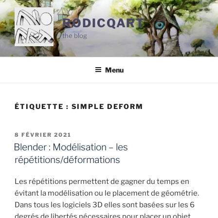
Aller
au
RODICQART
contenu
the blog
principal
Menu
ÉTIQUETTE :
SIMPLE DEFORM
PUBLIÉ
8 FÉVRIER 2021
LE
Blender : Modélisation – les
répétitions/déformations
Les répétitions permettent de gagner du temps en
évitant la modélisation ou le placement de géométrie.
Dans tous les logiciels 3D elles sont basées sur les 6
degrés de libertés nécessaires pour placer un objet