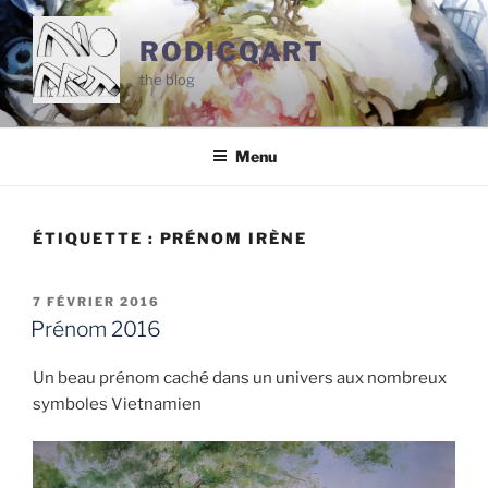
Aller
au
RODICQART
contenu
the blog
principal
Menu
ÉTIQUETTE :
PRÉNOM IRÈNE
PUBLIÉ
7 FÉVRIER 2016
LE
Prénom 2016
Un beau prénom caché dans un univers aux nombreux
symboles Vietnamien