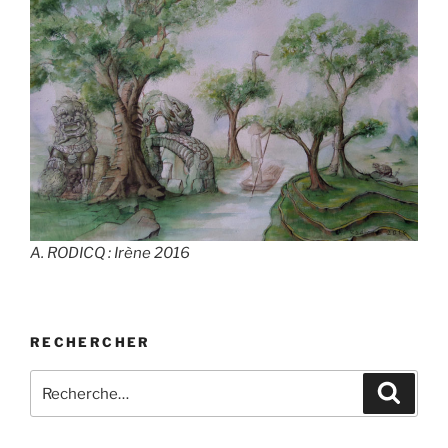
A. RODICQ : Irène 2016
RECHERCHER
Recherche
Recher
pour
: